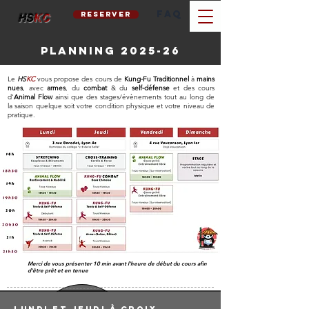
FAQ
reserver
hs
kc
planning
2025-26
Le
HS
KC
vous propose des cours de
Kung-Fu Traditionnel
à
mains
nues
, avec
armes
, du
combat
& du
self-défense
et des cours
d'
Animal Flow
ainsi que des stages/évènements tout au long de
la saison
quelque soit votre condition physique et votre niveau de
pratique.
Merci de vous présenter 10 min avant l'heure de début du cours afin
d'être prêt et en tenue