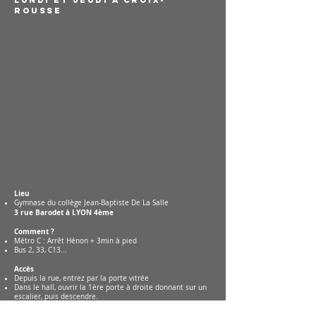
Lundi et Jeudi à Croix-
Rousse
Lieu
Gymnase du collège Jean-Baptiste De La Salle
3 rue Barodet à​ LYON 4ème
Comment ?
Métro C : Arrêt Hénon + 3min à pied
Bus 2, 33, C13...
Accès
Depuis la rue, entrez par la porte vitrée
Dans le hall, ouvrir la 1ère porte à droite donnant sur un
escalier, puis descendre.