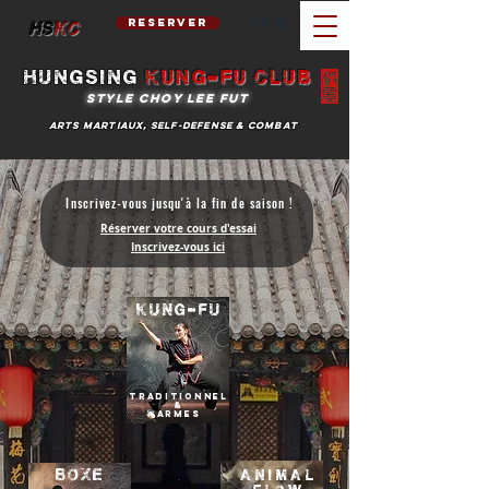
FAQ
reserver
hs
kc
hungsing
kung-fu club
style choy lee fut
Arts martiaux, self-defense & combat
Inscrivez-vous jusqu'à la fin de saison !
Réserver votre cours d'essai
Inscrivez-vous ici
kung-fu
traditionnel
&
Armes
boxe
animal