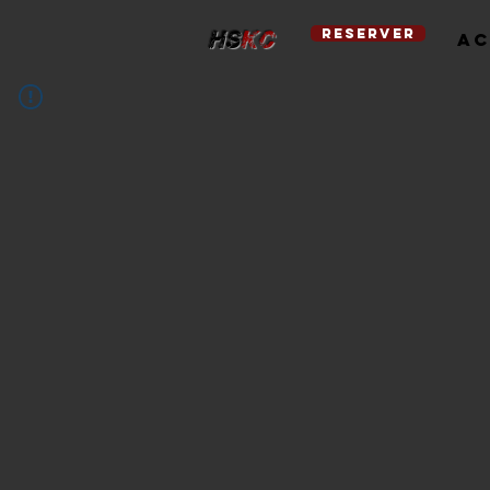
reserver
Ac
hs
kc