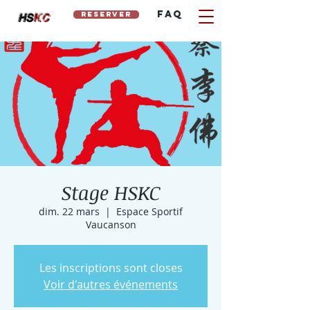
FAQ
reserver
hs
kc
Stage HSKC
dim. 22 mars
  |  
Espace Sportif
Vaucanson
Les inscriptions sont closes
Voir d'autres événements