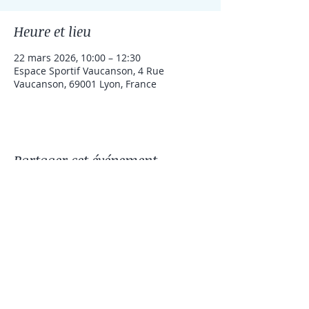
Heure et lieu
22 mars 2026, 10:00 – 12:30
Espace Sportif Vaucanson, 4 Rue
Vaucanson, 69001 Lyon, France
Partager cet événement
HungSing Kung Fu Club - Arts Martiaux, Self-défense & Animal Flow à Lyon [HSKC] -
https://www.hungsing-kungfu.com/