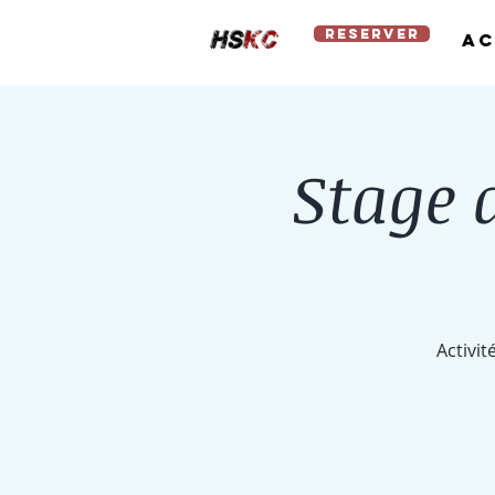
reserver
Ac
hs
kc
Stage 
Activit