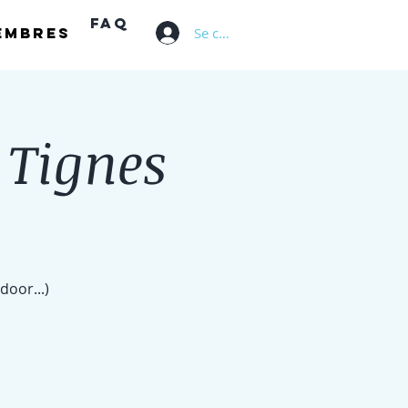
FAQ
Se connecter
embres
 Tignes
door...)